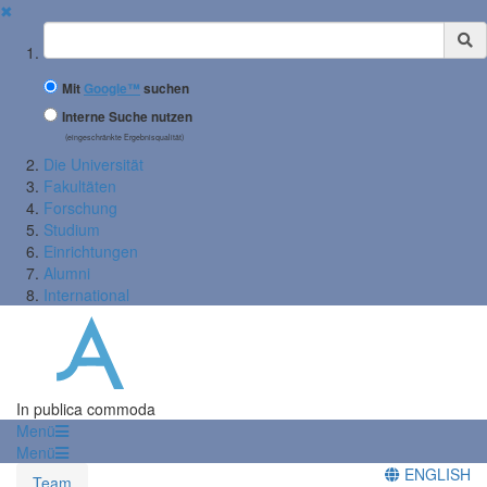
✖
Suchbegriff
Mit
Google™
suchen
Interne Suche nutzen
(eingeschränkte Ergebnisqualität)
Die Universität
Fakultäten
Forschung
Studium
Einrichtungen
Alumni
International
In publica commoda
Menü
Menü
ENGLISH
Team