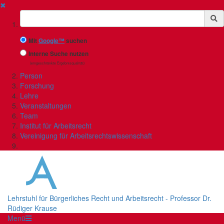
✖
Suchbegriff
Mit
Google™
suchen
Interne Suche nutzen
(eingeschränkte Ergebnisqualität)
Person
Forschung
Lehre
Veranstaltungen
Team
Institut für Arbeitsrecht
Vereinigung für Arbeitsrechtswissenschaft
Lehrstuhl für Bürgerliches Recht und Arbeitsrecht - Professor Dr.
Rüdiger Krause
Menü