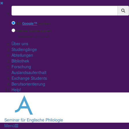
✖
Suchbegriff
Mit
Google™
suchen
Interne Suche nutzen
(eingeschränkte Ergebnisqualität)
Über uns
Studiengänge
Abteilungen
Bibliothek
Forschung
Auslandsaufenthalt
Exchange Students
Berufsorientierung
Help!
Seminar für Englische Philologie
Menü