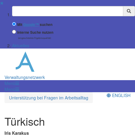
✖
Suchbegriff
Mit
Google™
suchen
Interne Suche nutzen
(eingeschränkte Ergebnisqualität)
Aktuelles
Verwaltungsnetzwerk
Menü
Menü
ENGLISH
Unterstützung bei Fragen im Arbeitsalltag
Türkisch
Iris Karakus