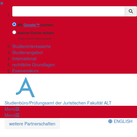
✖
Suchbegriff
Mit
Google™
suchen
Interne Suche nutzen
(eingeschränkte Ergebnisqualität)
Studieninteressierte
Studienangebot
International
rechtliche Grundlagen
Examenskurs
Studienbüro/Prüfungsamt der Juristischen Fakultät ALT
Menü
Menü
ENGLISH
weitere Partnerschaften