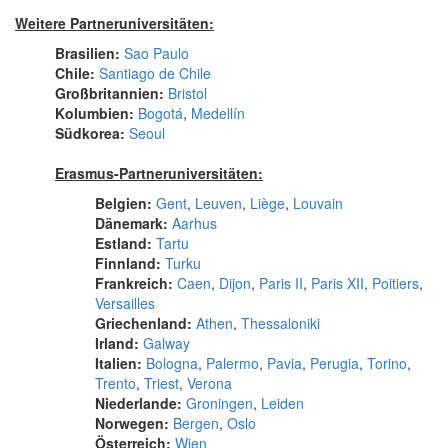
Weitere Partneruniversitäten:
Brasilien:
Sao Paulo
Chile:
Santiago de Chile
Großbritannien:
Bristol
Kolumbien:
Bogotá
,
Medellín
Südkorea:
Seoul
Erasmus-Partneruniversitäten:
Belgien:
Gent
,
Leuven
,
Liège
,
Louvain
Dänemark:
Aarhus
Estland:
Tartu
Finnland:
Turku
Frankreich:
Caen
,
Dijon
,
Paris II
,
Paris XII
,
Poitiers
,
Versailles
Griechenland:
Athen
,
Thessaloniki
Irland:
Galway
Italien:
Bologna
,
Palermo
,
Pavia
,
Perugia
,
Torino
,
Trento
,
Triest
,
Verona
Niederlande:
Groningen
,
Leiden
Norwegen:
Bergen
,
Oslo
Österreich:
Wien