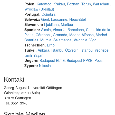
Polen:
Katowice
,
Krakau
,
Poznan
,
Torun
,
Warschau
,
Wroclaw (Breslau)
Portugal:
Coimbra
Schweiz:
Genf
,
Lausanne
,
Neuchâtel
Slovenien:
Ljubljana
,
Maribor
Spanien:
Alcalá
,
Almería
,
Barcelona
,
Castellón de la
Plana
,
Córdoba
,
Granada
,
Madrid Alfonso
,
Madrid
Comillas
,
Murcia
,
Salamanca
,
Valencia
,
Vigo
Tschechien:
Brno
Türkei:
Ankara
,
Istanbul Özyegin
,
Istanbul Yeditepe
,
Izmir Yaşar
Ungarn:
Budapest ELTE
,
Budapest PPKE
,
Pécs
Zypern:
Nikosia
Kontakt
Georg-August-Universität Göttingen
Wilhelmsplatz 1 (Aula)
37073 Göttingen
Tel. 0551 39-0
Soziale Medien