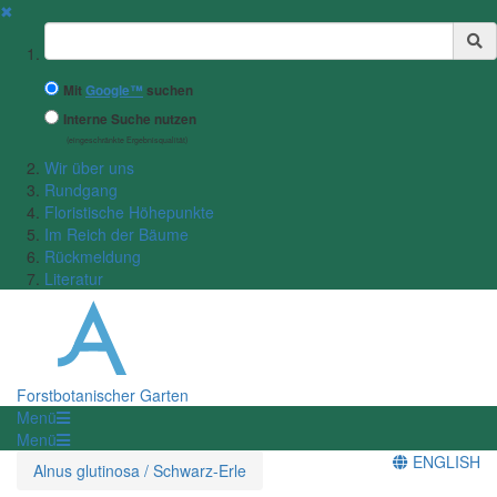
✖
Suchbegriff
Mit
Google™
suchen
Interne Suche nutzen
(eingeschränkte Ergebnisqualität)
Wir über uns
Rundgang
Floristische Höhepunkte
Im Reich der Bäume
Rückmeldung
Literatur
Forstbotanischer Garten
Menü
Menü
ENGLISH
Alnus glutinosa / Schwarz-Erle