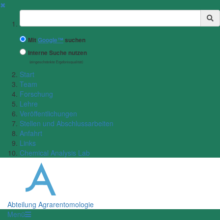
✖
Suchbegriff
Mit
Google™
suchen
Interne Suche nutzen
(eingeschränkte Ergebnisqualität)
Start
Team
Forschung
Lehre
Veröffentlichungen
Stellen und Abschlussarbeiten
Anfahrt
Links
Chemical Analysis Lab
Abteilung Agrarentomologie
Menü