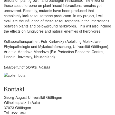
effects on plant growth and pathogen resistance. The effect of
these sesquiterpene on plant-insect interactions remains yet
uncovered. Recently, mutants have been produced that
completely lack sesquiterpene production. In my project, I will
evaluate the influence of these sesquiterpenes in the interactions
between plants and belowground herbivores. This will also include
the effects on fungivores and natural enemies of herbivores.
Kollaborationspartner: Petr Karlovsky (Abteilung Molekulare
Phytopathologie und Mykotoxinforschung, Universität Göttingen),
Artemio Mendoza Mendoza (Bio-Protection Research Centre,
Lincoln University, Neuseeland)
Bearbeitung: Slonka, Rostás
Kontakt
Georg-August-Universität Göttingen
Wilhelmsplatz 1 (Aula)
37073 Göttingen
Tel. 0551 39-0