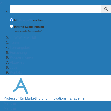
✖
Suchbegriff
Mit
Google™
suchen
Interne Suche nutzen
(eingeschränkte Ergebnisqualität)
← WiWi-Fakultät
Team
Lehrangebot
Forschung
Kooperationen
Aktuelles
Jobs
Kontakt
Professur für Marketing und Innovationsmanagement
Menü
Menü