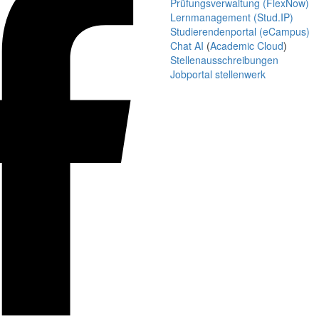
Prüfungsverwaltung (FlexNow)
Lernmanagement (Stud.IP)
Studierendenportal (eCampus)
Chat AI
(
Academic Cloud
)
Stellenausschreibungen
Jobportal stellenwerk