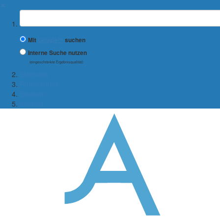
✖
Suchbegriff
Mit
Google™
suchen
Interne Suche nutzen
(eingeschränkte Ergebnisqualität)
Startseite
Professuren
Studium
Kontakt