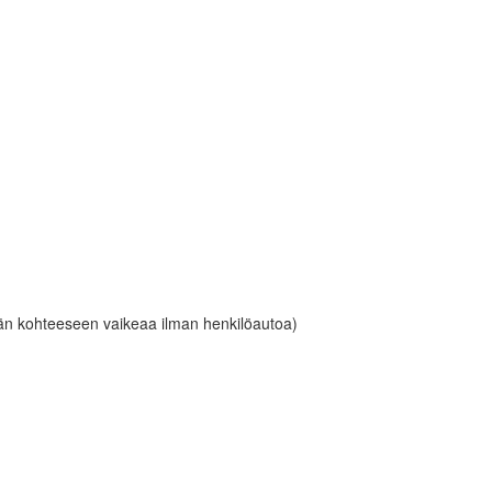
n kohteeseen vaikeaa ilman henkilöautoa)