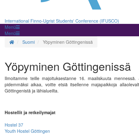
International Finno-Ugrist Students' Conference (IFUSCO)
Menü
Menü
Startseite
Suomi
Yöpyminen Göttingenissä
Yöpyminen Göttingenissä
Ilmoitamme teille majoituksestanne 16. maaliskuuta mennessä. J
pidemmäksi aikaa, voitte etsiä itsellenne majapaikkoja allaoleval
Göttingenistä ja lähialueilta.
Hostellit ja retkeilymajat
Hostel 37
Youth Hostel Göttingen