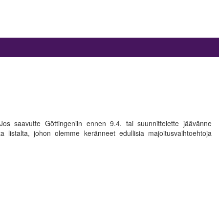
os saavutte Göttingeniin ennen 9.4. tai suunnittelette jäävänne
ta listalta, johon olemme keränneet edullisia majoitusvaihtoehtoja