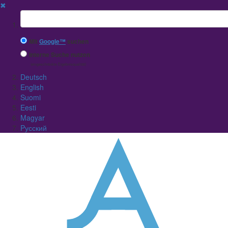
✖
Suchbegriff
Mit
Google™
suchen
Interne Suche nutzen
(eingeschränkte Ergebnisqualität)
Deutsch
English
Suomi
Eesti
Magyar
Pусский