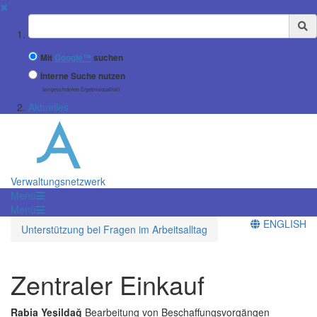
✖
Suchbegriff
Mit
Google™
suchen
Interne Suche nutzen
(eingeschränkte Ergebnisqualität)
Aktuelles
Verwaltungsnetzwerk
Menü
Menü
ENGLISH
Unterstützung bei Fragen im Arbeitsalltag
Zentraler Einkauf
Rabia Yeşildağ
Bearbeitung von Beschaffungsvorgängen