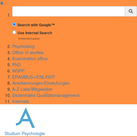
✖
Suchbegriff
Search with Google™
Use Internal Search
(limited result quality)
Psychoblog
Office of studies
Examination office
PhD
WSPP
ERASMUS+/ENLIGHT
Anerkennungen/Einstufungen
A-Z-Liste/Wegweiser
Dezentrales Qualitätsmanagement
Internals
Studium Psychologie