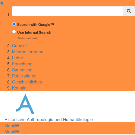
✖
Suchbegriff
Search with Google™
Use Internal Search
(limited result quality)
Copy of
MitarbeiterInnen
Lehre
Forschung
Sammlung
Publikationen
Geschichtliches
Kontakt
Historische Anthropologie und Humanökologie
Menü
Menü