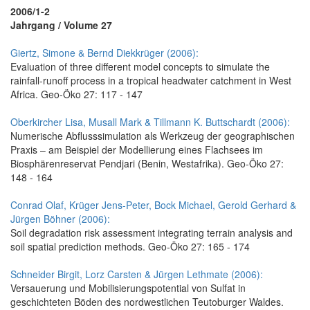
2006/1-2
Jahrgang / Volume 27
Giertz, Simone & Bernd Diekkrüger (2006):
Evaluation of three different model concepts to simulate the
rainfall-runoff process in a tropical headwater catchment in West
Africa. Geo-Öko 27: 117 - 147
Oberkircher Lisa, Musall Mark & Tillmann K. Buttschardt (2006):
Numerische Abflusssimulation als Werkzeug der geographischen
Praxis – am Beispiel der Modellierung eines Flachsees im
Biosphärenreservat Pendjari (Benin, Westafrika). Geo-Öko 27:
148 - 164
Conrad Olaf, Krüger Jens-Peter, Bock Michael, Gerold Gerhard &
Jürgen Böhner (2006):
Soil degradation risk assessment integrating terrain analysis and
soil spatial prediction methods. Geo-Öko 27: 165 - 174
Schneider Birgit, Lorz Carsten & Jürgen Lethmate (2006):
Versauerung und Mobilisierungspotential von Sulfat in
geschichteten Böden des nordwestlichen Teutoburger Waldes.