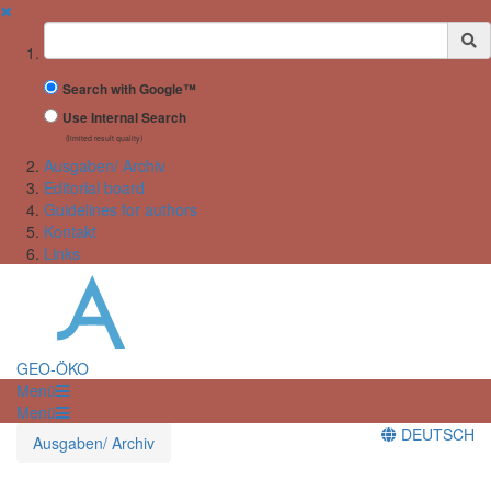
✖
Suchbegriff
Search with Google™
Use Internal Search
(limited result quality)
Ausgaben/ Archiv
Editorial board
Guidelines for authors
Kontakt
Links
GEO-ÖKO
Menü
Menü
DEUTSCH
Ausgaben/ Archiv