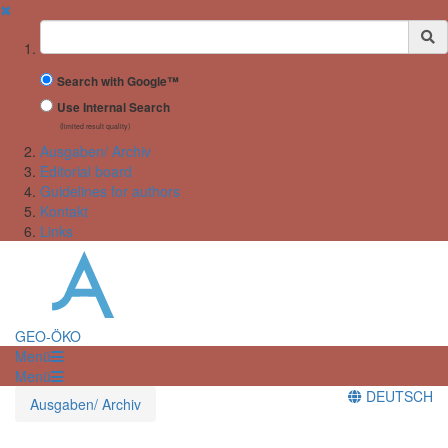
✖
Suchbegriff
Search with Google™
Use Internal Search
(limited result quality)
Ausgaben/ Archiv
Editorial board
Guidelines for authors
Kontakt
Links
GEO-ÖKO
Menü
Menü
DEUTSCH
Ausgaben/ Archiv