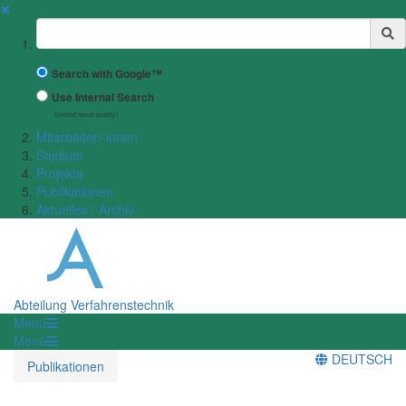
✖
Suchbegriff
Search with Google™
Use Internal Search
(limited result quality)
Mitarbeiter/-innen
Studium
Projekte
Publikationen
Aktuelles / Archiv
Abteilung Verfahrenstechnik
Menü
Menü
DEUTSCH
Publikationen