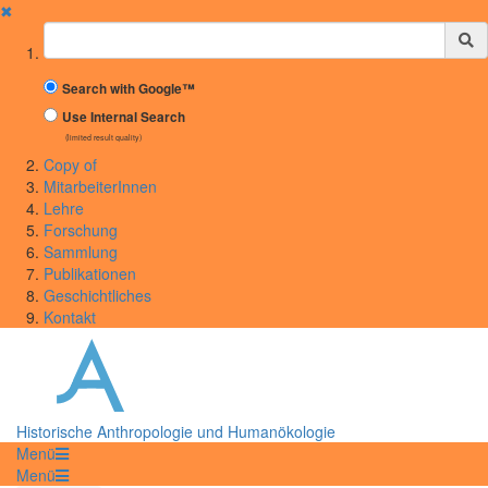
✖
Suchbegriff
Search with Google™
Use Internal Search
(limited result quality)
Copy of
MitarbeiterInnen
Lehre
Forschung
Sammlung
Publikationen
Geschichtliches
Kontakt
Historische Anthropologie und Humanökologie
Menü
Menü