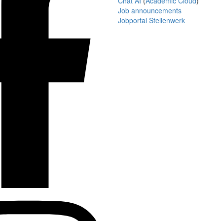
Chat AI
(
Academic Cloud
)
Job announcements
Jobportal Stellenwerk