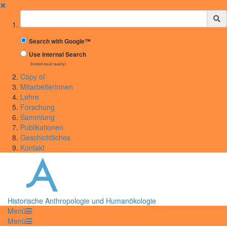
✖
Suchbegriff
Search with Google™
Use Internal Search
(limited result quality)
Copy of
MitarbeiterInnen
Lehre
Forschung
Sammlung
Publikationen
Geschichtliches
Kontakt
Historische Anthropologie und Humanökologie
Menü
Menü