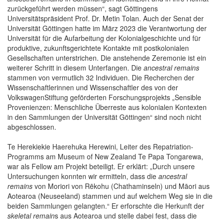
zurückgeführt werden müssen“, sagt Göttingens
Universitätspräsident Prof. Dr. Metin Tolan. Auch der Senat der
Universität Göttingen hatte im März 2023 die Verantwortung der
Universität für die Aufarbeitung der Kolonialgeschichte und für
produktive, zukunftsgerichtete Kontakte mit postkolonialen
Gesellschaften unterstrichen. Die anstehende Zeremonie ist ein
weiterer Schritt in diesem Unterfangen. Die
ancestral remains
stammen von vermutlich 32 Individuen. Die Recherchen der
Wissenschaftlerinnen und Wissenschaftler des von der
VolkswagenStiftung geförderten Forschungsprojekts „Sensible
Provenienzen: Menschliche Überreste aus kolonialen Kontexten
in den Sammlungen der Universität Göttingen“ sind noch nicht
abgeschlossen.
Te Herekiekie Haerehuka Herewini, Leiter des Repatriation-
Programms am Museum of New Zealand Te Papa Tongarewa,
war als Fellow am Projekt beteiligt. Er erklärt: „Durch unsere
Untersuchungen konnten wir ermitteln, dass die
ancestral
remains
von Moriori von Rēkohu (Chathaminseln) und Māori aus
Aotearoa (Neuseeland) stammen und auf welchem Weg sie in die
beiden Sammlungen gelangten.“ Er erforschte die Herkunft der
skeletal remain
s aus Aotearoa und stelle dabei fest, dass die