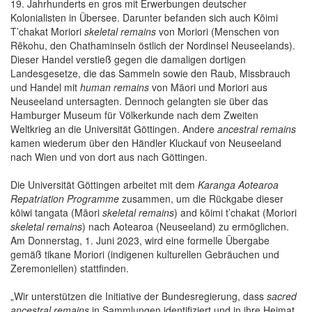
19. Jahrhunderts en gros mit Erwerbungen deutscher
Kolonialisten in Übersee. Darunter befanden sich auch Kōimi
T’chakat Moriori
skeletal remains
von Moriori (Menschen von
Rēkohu, den Chathaminseln östlich der Nordinsel Neuseelands).
Dieser Handel verstieß gegen die damaligen dortigen
Landesgesetze, die das Sammeln sowie den Raub, Missbrauch
und Handel mit
human remains
von Māori und Moriori aus
Neuseeland untersagten. Dennoch gelangten sie über das
Hamburger Museum für Völkerkunde nach dem Zweiten
Weltkrieg an die Universität Göttingen. Andere
ancestral remains
kamen wiederum über den Händler Kluckauf von Neuseeland
nach Wien und von dort aus nach Göttingen.
Die Universität Göttingen arbeitet mit dem
Karanga Aotearoa
Repatriation Programme
zusammen, um die Rückgabe dieser
kōiwi tangata (Māori
skeletal remains
) and kōimi t’chakat (Moriori
skeletal remains
) nach Aotearoa (Neuseeland) zu ermöglichen.
Am Donnerstag, 1. Juni 2023, wird eine formelle Übergabe
gemäß tikane Moriori (indigenen kulturellen Gebräuchen und
Zeremoniellen) stattfinden.
„Wir unterstützen die Initiative der Bundesregierung, dass
sacred
ancestral
remains
in Sammlungen identifiziert und in ihre Heimat