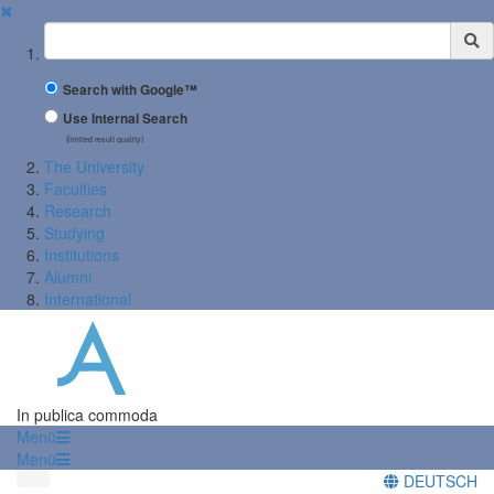
✖
Suchbegriff
Search with Google™
Use Internal Search
(limited result quality)
The University
Faculties
Research
Studying
Institutions
Alumni
International
In publica commoda
Menü
Menü
DEUTSCH