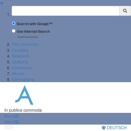
✖
Suchbegriff
Search with Google™
Use Internal Search
(limited result quality)
The University
Faculties
Research
Studying
Institutions
Alumni
International
In publica commoda
Menü
Menü
DEUTSCH