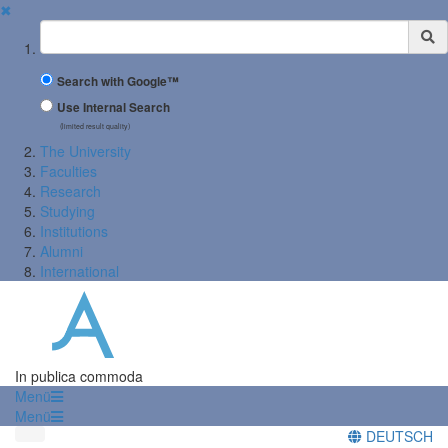
✖
Suchbegriff
Search with Google™
Use Internal Search
(limited result quality)
The University
Faculties
Research
Studying
Institutions
Alumni
International
In publica commoda
Menü
Menü
DEUTSCH