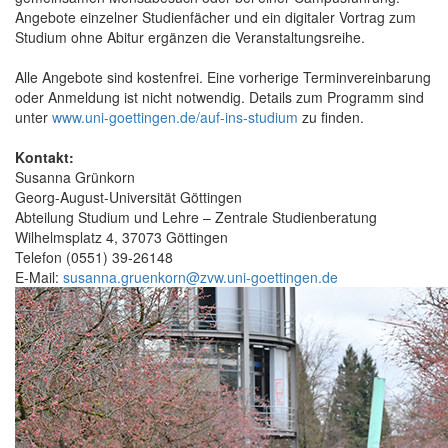
Angebote einzelner Studienfächer und ein digitaler Vortrag zum
Studium ohne Abitur ergänzen die Veranstaltungsreihe.
Alle Angebote sind kostenfrei. Eine vorherige Terminvereinbarung
oder Anmeldung ist nicht notwendig. Details zum Programm sind
unter
www.uni-goettingen.de/auf-ins-studium
zu finden.
Kontakt:
Susanna Grünkorn
Georg-August-Universität Göttingen
Abteilung Studium und Lehre – Zentrale Studienberatung
Wilhelmsplatz 4, 37073 Göttingen
Telefon (0551) 39-26148
E-Mail:
susanna.gruenkorn@zvw.uni-goettingen.de