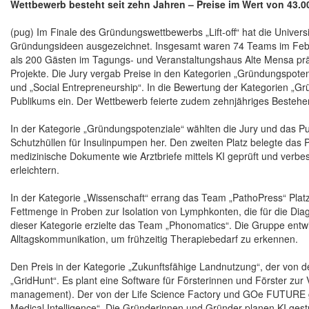
Wettbewerb besteht seit zehn Jahren – Preise im Wert von 43.0
(pug) Im Finale des Gründungswettbewerbs „Lift-off“ hat die Univer
Gründungsideen ausgezeichnet. Insgesamt waren 74 Teams im Febru
als 200 Gästen im Tagungs- und Veranstaltungshaus Alte Mensa prä
Projekte. Die Jury vergab Preise in den Kategorien „Gründungspotenz
und „Social Entrepreneurship“. In die Bewertung der Kategorien „G
Publikums ein. Der Wettbewerb feierte zudem zehnjähriges Bestehe
In der Kategorie „Gründungspotenziale“ wählten die Jury und das Pu
Schutzhüllen für Insulinpumpen her. Den zweiten Platz belegte das Pr
medizinische Dokumente wie Arztbriefe mittels KI geprüft und verbe
erleichtern.
In der Kategorie „Wissenschaft“ errang das Team „PathoPress“ Plat
Fettmenge in Proben zur Isolation von Lymphkonten, die für die Diag
dieser Kategorie erzielte das Team „Phonomatics“. Die Gruppe entwic
Alltagskommunikation, um frühzeitig Therapiebedarf zu erkennen.
Den Preis in der Kategorie „Zukunftsfähige Landnutzung“, der von 
„GridHunt“. Es plant eine Software für Försterinnen und Förster zu
management). Der von der Life Science Factory und GOe FUTURE g
Medical Intelligence“. Die Gründerinnen und Gründer planen KI gest