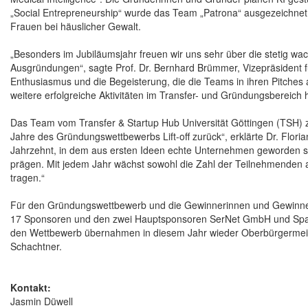
„Social Entrepreneurship“ wurde das Team „Patrona“ ausgezeichnet. 
Frauen bei häuslicher Gewalt.
„Besonders im Jubiläumsjahr freuen wir uns sehr über die stetig w
Ausgründungen“, sagte Prof. Dr. Bernhard Brümmer, Vizepräsident fü
Enthusiasmus und die Begeisterung, die die Teams in ihren Pitches a
weitere erfolgreiche Aktivitäten im Transfer- und Gründungsbereich h
Das Team vom Transfer & Startup Hub Universität Göttingen (TSH) zeig
Jahre des Gründungswettbewerbs Lift-off zurück“, erklärte Dr. Flori
Jahrzehnt, in dem aus ersten Ideen echte Unternehmen geworden si
prägen. Mit jedem Jahr wächst sowohl die Zahl der Teilnehmenden als
tragen.“
Für den Gründungswettbewerb und die Gewinnerinnen und Gewinner
17 Sponsoren und den zwei Hauptsponsoren SerNet GmbH und Sparka
den Wettbewerb übernahmen in diesem Jahr wieder Oberbürgermeiste
Schachtner.
Kontakt:
Jasmin Düwell