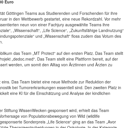
00 Euro
sität Göttingen Teams aus Studierenden und Forschenden für ihre
ar in den Wettbewerb gestartet, eine neue Rekordzahl. Vor mehr
sentierten neun von einer Fachjury ausgewählte Teams ihre
iale“, „Wissenschaft“, „Life Science“, „Zukunftsfähige Landnutzung“
ründungspotenziale“ und „Wissenschaft“ floss zudem das Votum des
n.
blikum das Team „MT Protect“ auf den ersten Platz. Das Team stellt
ojekt „dedoc.med“. Das Team stellt eine Plattform bereit, auf der
ssert werden, um somit den Alltag von Ärztinnen und Ärzten zu
z eins. Das Team bietet eine neue Methode zur Reduktion der
nostik bei Tumorerkrankungen essentiell sind. Den zweiten Platz in
kelt eine KI für die Einschätzung und Analyse der kindlichen
der Stiftung WissenWecken gesponsert wird, erhielt das Team
r Vorhersage von Populationsbewegung von Wild (wildlife
esponserte Sonderpreis „Life Science“ ging an das Team „Avor
ützte Therapieentscheidungen in der Onkologie. In der Kategorie