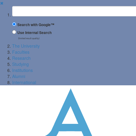
✖
Suchbegriff
Search with Google™
Use Internal Search
(limited result quality)
The University
Faculties
Research
Studying
Institutions
Alumni
International