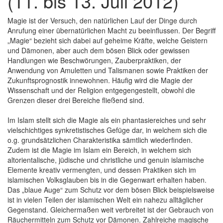
(11. bis 13. Juli 2012)
Magie ist der Versuch, den natürlichen Lauf der Dinge durch
Anrufung einer übernatürlichen Macht zu beeinflussen. Der Begriff
„Magie“ bezieht sich dabei auf geheime Kräfte, welche Geistern
und Dämonen, aber auch dem bösen Blick oder gewissen
Handlungen wie Beschwörungen, Zauberpraktiken, der
Anwendung von Amuletten und Talismanen sowie Praktiken der
Zukunftsprognostik innewohnen. Häufig wird die Magie der
Wissenschaft und der Religion entgegengestellt, obwohl die
Grenzen dieser drei Bereiche fließend sind.
Im Islam stellt sich die Magie als ein phantasiereiches und sehr
vielschichtiges synkretistisches Gefüge dar, in welchem sich die
o.g. grundsätzlichen Charakteristika sämtlich wiederfinden.
Zudem ist die Magie im Islam ein Bereich, in welchem sich
altorientalische, jüdische und christliche und genuin islamische
Elemente kreativ vermengten, und dessen Praktiken sich im
islamischen Volksglauben bis in die Gegenwart erhalten haben.
Das „blaue Auge“ zum Schutz vor dem bösen Blick beispielsweise
ist in vielen Teilen der islamischen Welt ein nahezu alltäglicher
Gegenstand. Gleichermaßen weit verbreitet ist der Gebrauch von
Räuchermitteln zum Schutz vor Dämonen. Zahlreiche magische