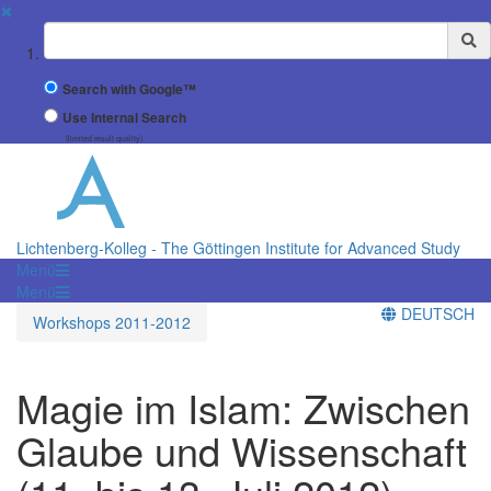
✖
Suchbegriff
Search with Google™
Use Internal Search
(limited result quality)
Lichtenberg-Kolleg - The Göttingen Institute for Advanced Study
Menü
Menü
DEUTSCH
Workshops 2011-2012
Magie im Islam: Zwischen
Glaube und Wissenschaft