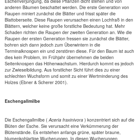
Eschenverjüngung, da diese Pflanzen dicht stehen und von
anderen Bäumen beschattet werden. Die erste Generation von
Raupen miniert zunächst die Blätter und frisst später die
Blattoberseite. Diese Raupen verursachen einen Lochfraß in den
Blättern, welcher keine große forstliche Bedeutung hat. Mehr
Schaden richten die Raupen der zweiten Generation an. Wie die
Raupen der ersten Generation fressen sie zunächst die Blätter,
bohren sich dann jedoch zum Überwintern in die
Terminalknospen ein und zerstören diese. Für den Baum ist auch
dies kein Problem, im Frühjahr übernehmen die beiden
Seitenknospen das Höhenwachstum. Hierdurch kommt es jedoch
zur Zwieselbildung. Aus forstlicher Sicht führt dies zu einer
schlechten Wuchsform und somit zu einer Wertminderung des
Holzes (Ebner & Scherer 2001).
Eschengallmilbe
Die Eschengallmilbe (
Aceria fraxinivora
) konzentriert sich auf die
Blüten der Esche. Sie verursacht eine Verkümmerung der
Blütenstände. Es entstehen anfangs grüne, später braune,
blumenkohlartige Wucherungen. In diesen Wucherungen