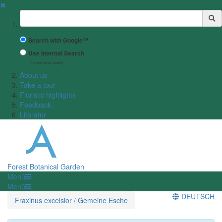
✖
Suchbegriff
Search with Google™
Use Internal Search
(limited result quality)
About us
Take a tour
Floristic highlights
Feedback
Literatur
Forest Botanical Garden
Menü
Menü
DEUTSCH
Fraxinus excelsior / Gemeine Esche