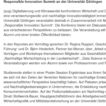
Responsible Innovation Summit an der Universität Göttingen
(pug) Digitalisierung und Klimawandel konfrontieren Wirtschaft u
eine verantwortungsvolle und nachhaltige Innovationstätigkeit imme
Universität Göttingen veranstaltet deshalb in Zusammenarbeit mit A
„Responsible Innovation Summit“. Die Konferenz bietet ein Diskuss
aus verschiedenen Perspektiven zu befassen. Die Veranstaltung will e
Alumni und einer breiten Öffentlichkeit bieten.
In den Keynotes am Vormittag sprechen Dr. Regina Ruppert, Gesch
Führung“ und Dr. Björn Hinderlich, Partner bei Mercer, über „Arbeit
Vorträgen und Workshops thematisieren Mitglieder aus Geschäftsf
„Nachhaltige Wertschöpfung in der Landwirtschaft“, „Data Science in
Veranstaltungen werden von Alumni sowie von Professorinnen und P
Studierende stellen in einer Poster-Session Ergebnisse aus ihrem Se
sie sich mit den Zielen der Vereinten Nationen für nachhaltige Entw
wissenschaftlicher Perspektive beschäftigt haben. Auf Plakaten prä
und Nachhaltigkeitsstrategien in Unternehmen, die Entwicklung nach
Konsumentenverhalten. Auf der Podiumsdiskussion am Nachmittag dis
Dinah Stollwerck-Bauer, Hauptgeschäftsführerin des Arbeitgeberverban
Wirtschaftspolitik und Mittelstandsforschung an der Universität Gö