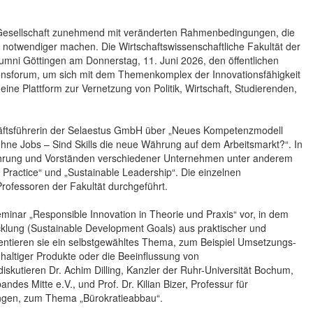
nd Gesellschaft zunehmend mit veränderten Rahmenbedingungen, die
r notwendiger machen. Die Wirtschaftswissenschaftliche Fakultät der
lumni Göttingen am Donnerstag, 11. Juni 2026, den öffentlichen
ionsforum, um sich mit dem Themenkomplex der Innovationsfähigkeit
ine Plattform zur Vernetzung von Politik, Wirtschaft, Studierenden,
äftsführerin der Selaestus GmbH über „Neues Kompetenzmodell
 ohne Jobs – Sind Skills die neue Währung auf dem Arbeitsmarkt?“. In
ührung und Vorständen verschiedener Unternehmen unter anderem
 Practice“ und „Sustainable Leadership“. Die einzelnen
rofessoren der Fakultät durchgeführt.
minar „Responsible Innovation in Theorie und Praxis“ vor, in dem
icklung (Sustainable Development Goals) aus praktischer und
sentieren sie ein selbstgewähltes Thema, zum Beispiel Umsetzungs-
haltiger Produkte oder die Beeinflussung von
kutieren Dr. Achim Dilling, Kanzler der Ruhr-Universität Bochum,
des Mitte e.V., und Prof. Dr. Kilian Bizer, Professur für
ttingen, zum Thema „Bürokratieabbau“.