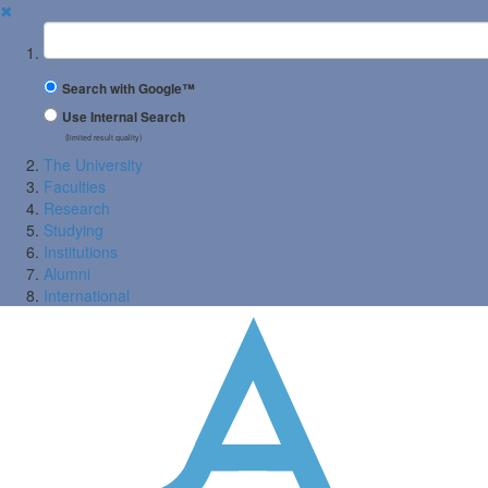
✖
Suchbegriff
Search with Google™
Use Internal Search
(limited result quality)
The University
Faculties
Research
Studying
Institutions
Alumni
International