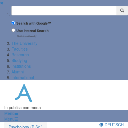
✖
Suchbegriff
Search with Google™
Use Internal Search
(limited result quality)
The University
Faculties
Research
Studying
Institutions
Alumni
International
In publica commoda
Menü
Menü
DEUTSCH
Psychology (B.Sc.)