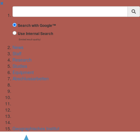
✖
Suchbegriff
Search with Google™
Use Internal Search
(limited result quality)
News
Staff
Research
Studies
Equipment
Abschlussarbeiten
Geographisches Institut