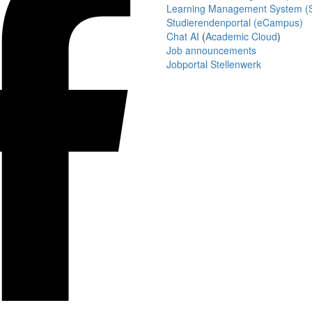
Learning Management System (S
Studierendenportal (eCampus)
Chat AI
(
Academic Cloud
)
Job announcements
Jobportal Stellenwerk