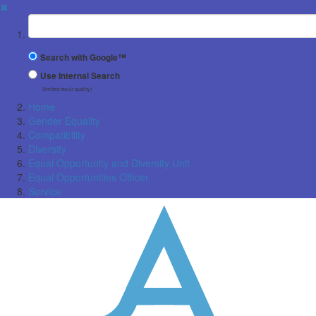
✖
Suchbegriff
Search with Google™
Use Internal Search
(limited result quality)
Home
Gender Equality
Compatibility
Diversity
Equal Opportunity and Diversity Unit
Equal Opportunities Officer
Service