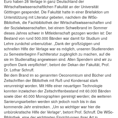
Euro haben 28 Verlage in ganz Deutschland der
Wirtschaftswissenschaftlichen Fakultät an der Universität
Göttingen gespendet. Die Fakultät hatte in einer Briefaktion um
Unterstützung mit Literatur gebeten, nachdem die WiSo-
Bibliothek, die Fachbibliothek der Wirtschaftswissenschaften und
der Sozialwissenschaften, bei einem Schwelbrand im Sommer
dieses Jahres schwer in Mitleidenschaft gezogen worden ist: Der
Bestand von rund 500.000 Bänden war damit für Studium und
Lehre zunächst unbenutzbar. „Dank der großzügigen und
schnellen Hilfe der Verlage war es möglich, unseren Studierenden
zu Semesterbeginn Fachliteratur zugänglich zu machen, auf die
sie im Studienalltag angewiesen sind. Allen Spendern sind wir zu
großem Dank verpflichtet“, betont der Dekan der Fakultät, Prof.
Dr. Lothar Schruff.
Bei dem Brand im so genannten Oeconomicum sind Bücher und
Zeitschriften der Bibliothek mit Ruß und Kondensat stark
verunreinigt worden. Mit Hilfe einer neuartigen Technologie
konnten inzwischen der Zeitschriftenbestand mit 60.000 Bänden
sowie über 40.000 Monographien gereinigt werden; die weiteren
Sanierungsarbeiten werden sich jedoch noch bis in das
kommende Jahr erstrecken. „Um so wichtiger war hier die
unbürokratische Hilfe der Verlage“, betont Prof. Schruff. Die WiSo-
Bibliothek, eine der wichtigsten Einrichtungen ihrer Art in