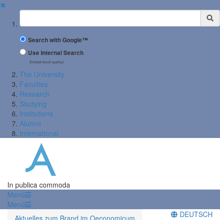
✖
Suchbegriff
Search with Google™
Use Internal Search
(limited result quality)
The University
Faculties
Research
Studying
Institutions
Alumni
International
In publica commoda
Menü
Menü
DEUTSCH
Aktuelles zum Brand im Oeconomicum