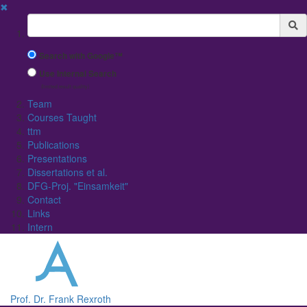
✖
Suchbegriff
Search with Google™
Use Internal Search
(limited result quality)
Team
Courses Taught
ttm
Publications
Presentations
Dissertations et al.
DFG-Proj. "Einsamkeit"
Contact
Links
Intern
Prof. Dr. Frank Rexroth