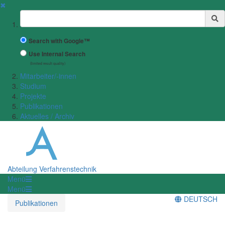
✖
Suchbegriff
Search with Google™
Use Internal Search
(limited result quality)
Mitarbeiter/-innen
Studium
Projekte
Publikationen
Aktuelles / Archiv
Abteilung Verfahrenstechnik
Menü
Menü
DEUTSCH
Publikationen