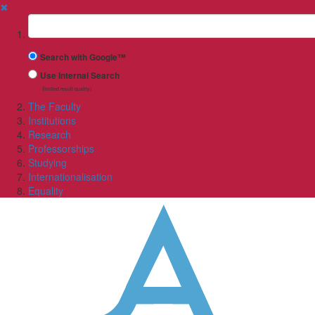
✖
Suchbegriff
Search with Google™
Use Internal Search
(limited result quality)
The Faculty
Institutions
Research
Professorships
Studying
Internationalisation
Equality