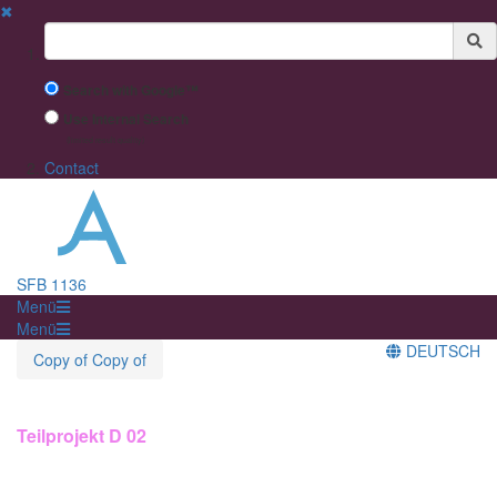
✖
Suchbegriff
Search with Google™
Use Internal Search
(limited result quality)
Contact
SFB 1136
Menü
Menü
DEUTSCH
Copy of Copy of
Teilprojekt D 02