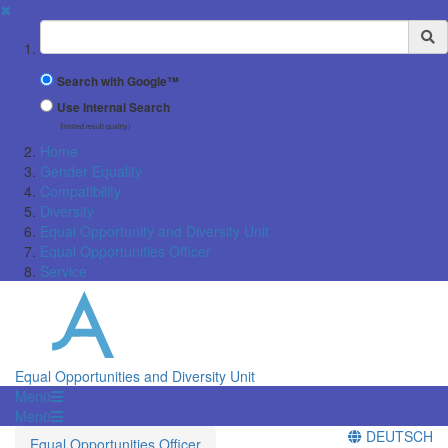
✖
Suchbegriff
Search with Google™
Use Internal Search
(limited result quality)
Home
Gender Equality
Compatibility
Diversity
Equal Opportunity and Diversity Unit
Equal Opportunities Officer
Service
Equal Opportunities and Diversity Unit
Menü
Menü
DEUTSCH
Equal Opportunities Officer