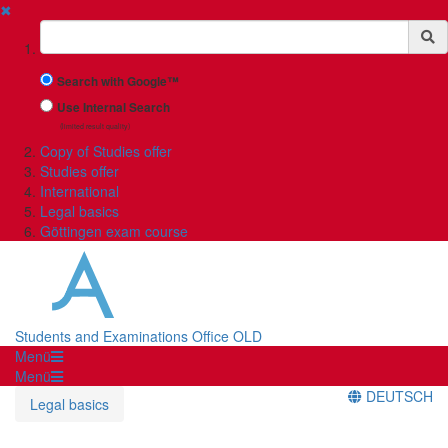
✖
Suchbegriff
Search with Google™
Use Internal Search
(limited result quality)
Copy of Studies offer
Studies offer
International
Legal basics
Göttingen exam course
Students and Examinations Office OLD
Menü
Menü
DEUTSCH
Legal basics