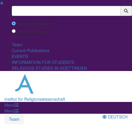
✖
Suchbegriff
Search with Google™
Use Internal Search
(limited result quality)
Team
Current Publications
EVENTS
INFORMATION FOR STUDENTS
RELIGIOUS STUDIES IN GOETTINGEN
Institut für Religionswissenschaft
Menü
Menü
DEUTSCH
Team