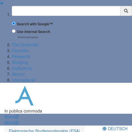
✖
Suchbegriff
Search with Google™
Use Internal Search
(limited result quality)
The University
Faculties
Research
Studying
Institutions
Alumni
International
In publica commoda
Menü
Menü
DEUTSCH
Elektronische Studierendenakte (ESA)