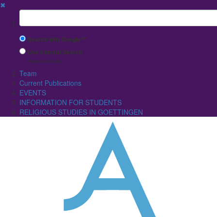
✖
Suchbegriff
Search with Google™
Use Internal Search
(limited result quality)
Team
Current Publications
EVENTS
INFORMATION FOR STUDENTS
RELIGIOUS STUDIES IN GOETTINGEN