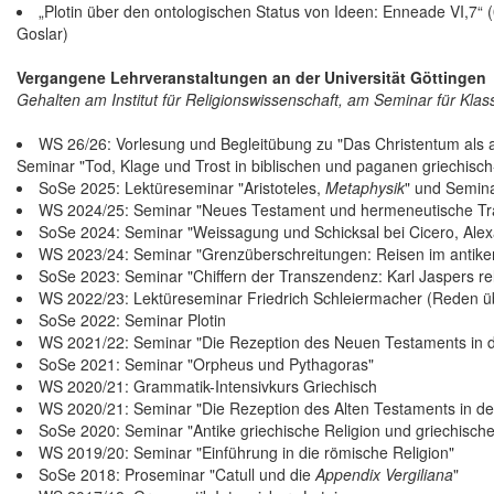
„Plotin über den ontologischen Status von Ideen: Enneade VI,7
Goslar)
Vergangene Lehrveranstaltungen an der Universität Göttingen
Gehalten am Institut für Religionswissenschaft, am Seminar für Kla
WS 26/26: Vorlesung und Begleitübung zu "Das Christentum als an
Seminar "Tod, Klage und Trost in biblischen und paganen griechisc
SoSe 2025: Lektüreseminar "Aristoteles,
Metaphysik
" und Semina
WS 2024/25: Seminar "Neues Testament und hermeneutische Tra
SoSe 2024: Seminar "Weissagung und Schicksal bei Cicero, Alex
WS 2023/24: Seminar "Grenzüberschreitungen: Reisen im antike
SoSe 2023: Seminar "Chiffern der Transzendenz: Karl Jaspers rel
WS 2022/23: Lektüreseminar Friedrich Schleiermacher (Reden übe
SoSe 2022: Seminar Plotin
WS 2021/22: Seminar "Die Rezeption des Neuen Testaments in de
SoSe 2021: Seminar "Orpheus und Pythagoras"
WS 2020/21: Grammatik-Intensivkurs Griechisch
WS 2020/21: Seminar "Die Rezeption des Alten Testaments in der
SoSe 2020: Seminar "Antike griechische Religion und griechische
WS 2019/20: Seminar "Einführung in die römische Religion"
SoSe 2018: Proseminar "Catull und die
Appendix Vergiliana
"