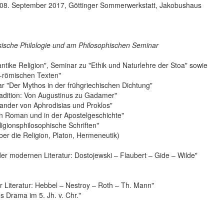
“ (08. September 2017, Göttinger Sommerwerkstatt, Jakobushaus
ssische Philologie und am Philosophischen Seminar
tike Religion", Seminar zu "Ethik und Naturlehre der Stoa" sowie
h-römischen Texten"
r "Der Mythos in der frühgriechischen Dichtung"
dition: Von Augustinus zu Gadamer"
ander von Aphrodisias und Proklos"
n Roman und in der Apostelgeschichte"
igionsphilosophische Schriften"
r die Religion, Platon, Hermeneutik)
r modernen Literatur: Dostojewski – Flaubert – Gide – Wilde"
 Literatur: Hebbel – Nestroy – Roth – Th. Mann"
s Drama im 5. Jh. v. Chr."