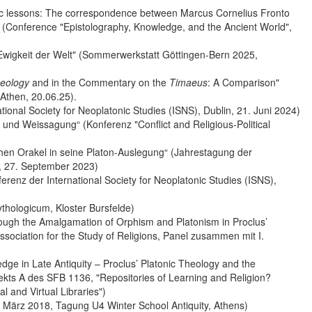
oric lessons: The correspondence between Marcus Cornelius Fronto
" (Conference "Epistolography, Knowledge, and the Ancient World",
Ewigkeit der Welt" (Sommerwerkstatt Göttingen-Bern 2025,
heology
and in the Commentary on the
Timaeus
: A Comparison"
 Athen, 20.06.25).
tional Society for Neoplatonic Studies (ISNS), Dublin, 21. Juni 2024)
l und Weissagung“ (Konferenz "Conflict and Religious-Political
schen Orakel in seine Platon-Auslegung“ (Jahrestagung der
, 27. September 2023)
erenz der International Society for Neoplatonic Studies (ISNS),
thologicum, Kloster Bursfelde)
hrough the Amalgamation of Orphism and Platonism in Proclus’
sociation for the Study of Religions, Panel zusammen mit I.
e in Late Antiquity – Proclus’ Platonic Theology and the
kts A des SFB 1136, "Repositories of Learning and Religion?
 and Virtual Libraries")
0. März 2018, Tagung U4 Winter School Antiquity, Athens)