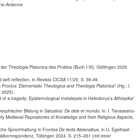
gne-Ardenne
 der Theologia Platonica des Proklos (Buch I-III), Göttingen 2025
self-reflection, in
Revista CICSA
11/25, S. 39-49.
n Proclus’
Elementatio Theologica and Theologia Platonica
" (Hg.: I.
e 2025).
of a tragedy: Epistemological metalepsis in Heliodorus’s
Aithiopika
"
sophischer Bildung in Salustios’
De deis et mundo
, in: I. Tanaseanu-
rly Medieval Repositories of Knowledge and their Religious Aspects,
ische Sprechhaltung in Frontos
De feriis Alsiensibus
, in U. Egelhaaf-
pätkorrespondenz, Tübingen 2024, S. 215–261 (mit einer