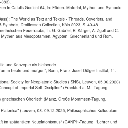
–383).
zen in Catulls Gedicht 64, in: Fäden. Material, Mythen und Symbole,
Bass): The World as Text and Textile - Threads, Coverlets, and
& Symbols, Draiflessen Collection, Köln 2023, S. 40-48.
theischen Feuerraubs, in: G. Gabriel, B. Kärger, A. Zgoll und C.
en Mythen aus Mesopotamien, Ägypten, Griechenland und Rom,
ffe und Konzepte als bleibende
amm heute und morgen“, Bonn, Franz-Josef-Dölger-Institut, 11.
ational Society for Neoplatonic Studies (ISNS), Leuven, 05.06.2026)
oncept of Imperial Self-Discipline" (Frankfurt a. M., Tagung
im griechischen Chorlied" (Mainz, Große Mommsen-Tagung,
ia Platonica" (Leuven, 08.-09.12.2025, Philosophisches Kolloquium
haft im spätantiken Neuplatonismus" (GANPH-Tagung: "Lehrer und