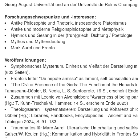
Georg-August-Universität und an der Université de Reims Champa
Forschungsschwerpunkte und -Interessen:
Antike Philosophie und Rhetorik, insbesondere Platonismus
Antike und moderne Religionsphilosophie und Metaphysik
Hymnos und Gesang in der (früh)griech. Dichtung / Poetologie
Mythos und Mythendeutung
Mark Aurel und Fronto
Veröffentlichungen:
Symphonisches Mysterium. Einheit und Vielfalt der Darstellung in
(603 Seiten).
Fronto’s letter "De nepote amisso" as lament, self-consolation and 
"The Divine Presence of the Gods: The Function of the Henads i
Tanaseanu-Döbler, B. Neola, L. S. Santoprete, 19 S., erscheint End
Zusammen mit Leonie von Alvensleben: "Awareness of being part 
(Hg.: T. Kuhn-Treichel/M. Hammer, 14 S., erscheint Ende 2025)
Theologisieren – systematisieren: Darstellung und Kohärenz philo
Döbler (Hg.): Libraries, Handbooks, Encyclopedias – Ancient and Ea
Tübingen 2024, S. 91–133.
Traumhaftes für Marc Aurel: Literarische Unterhaltung und satir
Gaiser/W. Keulen (Hg.): Kommunikation und Hybridität in Frontos S