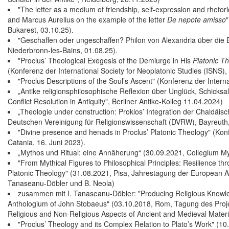
"The letter as a medium of friendship, self-expression and rhet
and Marcus Aurelius on the example of the letter
De nepote amisso
Bukarest, 03.10.25).
"Geschaffen oder ungeschaffen? Philon von Alexandria über die 
Niederbronn-les-Bains, 01.08.25).
"Proclus’ Theological Exegesis of the Demiurge in His
Platonic T
(Konferenz der International Society for Neoplatonic Studies (ISNS),
"Proclus Descriptions of the Soul’s Ascent" (Konferenz der Interna
„Antike religionsphilosophische Reflexion über Unglück, Schicksa
Conflict Resolution in Antiquity", Berliner Antike-Kolleg 11.04.2024)
„Theologie under construction: Proklos’ Integration der Chaldäi
Deutschen Vereinigung für Religionswissenschaft (DVRW), Bayreuth
"Divine presence and henads in Proclus’ Platonic Theology" (Konf
Catania, 16. Juni 2023).
„Mythos und Ritual: eine Annäherung“ (30.09.2021, Collegium My
"From Mythical Figures to Philosophical Principles: Resilience t
Platonic Theology" (31.08.2021, Pisa, Jahrestagung der European As
Tanaseanu-Döbler und B. Neola)
zusammen mit I. Tanaseanu-Döbler: "Producing Religious Knowledg
Anthologium of John Stobaeus" (03.10.2018, Rom, Tagung des Proje
Religious and Non-Religious Aspects of Ancient and Medieval Material
"Proclus’ Theology and its Complex Relation to Plato’s Work" (1