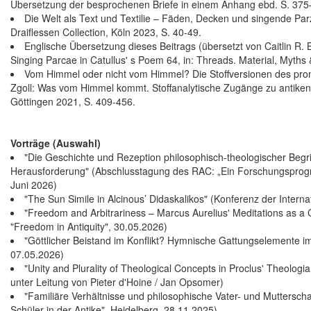
Übersetzung der besprochenen Briefe in einem Anhang ebd. S. 375
Die Welt als Text und Textilie – Fäden, Decken und singende Par
Draiflessen Collection, Köln 2023, S. 40-49.
Englische Übersetzung dieses Beitrags (übersetzt von Caitlin R. 
Singing Parcae in Catullus' s Poem 64, in: Threads. Material, Myths 
Vom Himmel oder nicht vom Himmel? Die Stoffversionen des prome
Zgoll: Was vom Himmel kommt. Stoffanalytische Zugänge zu antik
Göttingen 2021, S. 409-456.
Vorträge (Auswahl)
"Die Geschichte und Rezeption philosophisch-theologischer Begri
Herausforderung" (Abschlusstagung des RAC: „Ein Forschungsprogr
Juni 2026)
"The Sun Simile in Alcinous’ Didaskalikos" (Konferenz der Intern
"Freedom and Arbitrariness – Marcus Aurelius' Meditations as a C
"Freedom in Antiquity", 30.05.2026)
"Göttlicher Beistand im Konflikt? Hymnische Gattungselemente 
07.05.2026)
"Unity and Plurality of Theological Concepts in Proclus' Theolog
unter Leitung von Pieter d'Hoine / Jan Opsomer)
"Familiäre Verhältnisse und philosophische Vater- und Muttersc
Schüler in der Antike", Heidelberg, 28.11.2025)