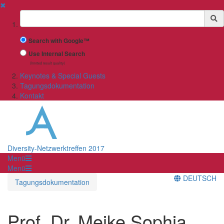
✖
Suchbegriff
Search with Google™
Use Internal Search
(limited result quality)
Keynotes & Special Guests
Tagungsdokumentation
Kontakt
Diversity-Netzwerktreffen 2017
Menü
Menü
DEUTSCH
Tagungsdokumentation
Prof. Dr. Meike Sophia