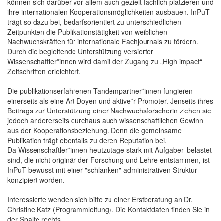
können sich darüber vor allem auch gezielt fachlich platzieren und
ihre internationalen Kooperationsmöglichkeiten ausbauen. InPuT
trägt so dazu bei, bedarfsorientiert zu unterschiedlichen
Zeitpunkten die Publikationstätigkeit von weiblichen
Nachwuchskräften für internationale Fachjournals zu fördern.
Durch die begleitende Unterstützung versierter
Wissenschaftler*innen wird damit der Zugang zu „High impact“
Zeitschriften erleichtert.
Die publikationserfahrenen Tandempartner*innen fungieren
einerseits als eine Art Doyen und aktive*r Promoter. Jenseits ihres
Beitrags zur Unterstützung einer Nachwuchsforscherin ziehen sie
jedoch andererseits durchaus auch wissenschaftlichen Gewinn
aus der Kooperationsbeziehung. Denn die gemeinsame
Publikation trägt ebenfalls zu deren Reputation bei.
Da Wissenschaftler*innen heutzutage stark mit Aufgaben belastet
sind, die nicht originär der Forschung und Lehre entstammen, ist
InPuT bewusst mit einer "schlanken" administrativen Struktur
konzipiert worden.
Interessierte wenden sich bitte zu einer Erstberatung an Dr.
Christine Katz (Programmleitung). Die Kontaktdaten finden Sie in
der Spalte rechts.