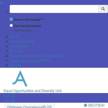
✖
Suchbegriff
Search with Google™
Use Internal Search
(limited result quality)
Home
Gender Equality
Compatibility
Diversity
Equal Opportunity and Diversity Unit
Equal Opportunities Officer
Service
Equal Opportunities and Diversity Unit
Menü
Menü
DEUTSCH
Göttingen CompetencePLUS