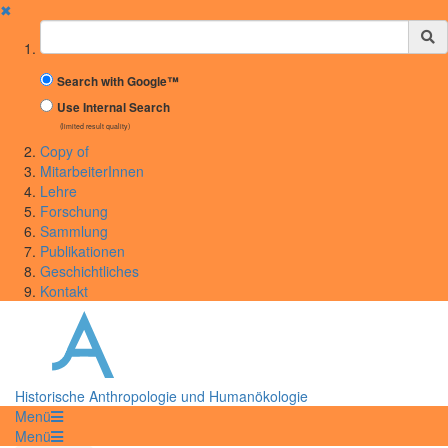
✖
Suchbegriff
Search with Google™
Use Internal Search
(limited result quality)
Copy of
MitarbeiterInnen
Lehre
Forschung
Sammlung
Publikationen
Geschichtliches
Kontakt
Historische Anthropologie und Humanökologie
Menü
Menü