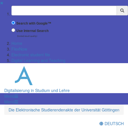
✖
Suchbegriff
Search with Google™
Use Internal Search
(limited result quality)
Home
FlexNow
Electronic student file
Digital Learning and Teaching
Digitalisierung in Studium und Lehre
Menü
Menü
Die Elektronische Studierendenakte der Universität Göttingen
DEUTSCH