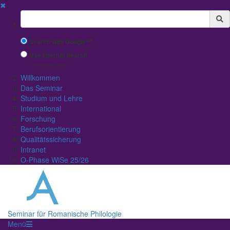
✖
Suchbegriff
Search with Google™
Use Internal Search
(limited result quality)
Willkommen
Das Seminar
Studium und Lehre
International
Forschung
Berufsorientierung
Qualitätssicherung
Intranet
O-Phase WiSe 25/26
Seminar für Romanische Philologie
Menü