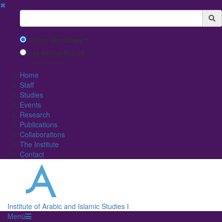
✖
Suchbegriff
Search with Google™
Use Internal Search
(limited result quality)
Home
Staff
Studies
Events
Research
Publications
Collaborations
The Institute
Contact
Institute of Arabic and Islamic Studies I
Menü