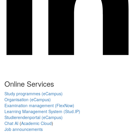
Online Services
Study programmes (eCampus)
Organisation (eCampus)
Examination management (FlexNow)
Learning Management System (Stud.IP)
Studierendenportal (eCampus)
Chat AI
(
Academic Cloud
)
Job announcements