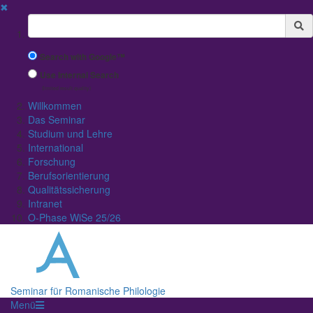
✖
Suchbegriff
Search with Google™
Use Internal Search
(limited result quality)
Willkommen
Das Seminar
Studium und Lehre
International
Forschung
Berufsorientierung
Qualitätssicherung
Intranet
O-Phase WiSe 25/26
Seminar für Romanische Philologie
Menü