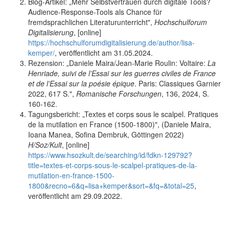
Blog-Artikel: „Mehr Selbstvertrauen durch digitale Tools?
Audience-Response-Tools als Chance für
fremdsprachlichen Literaturunterricht",
Hochschulforum
Digitalisierung
, [online]
https://hochschulforumdigitalisierung.de/author/lisa-
kemper/
, veröffentlicht am 31.05.2024.
Rezension: „Daniele Maira/Jean-Marie Roulin: Voltaire:
La
Henriade, suivi de l’Essai sur les guerres civiles de France
et de l’Essai sur la poésie épique
. Paris: Classiques Garnier
2022, 617 S.",
Romanische Forschungen
, 136, 2024, S.
160-162.
Tagungsbericht: „Textes et corps sous le scalpel. Pratiques
de la mutilation en France (1500-1800)", (Daniele Maira,
Ioana Manea, Sofina Dembruk, Göttingen 2022)
H/Soz/Kult
, [online]
https://www.hsozkult.de/searching/id/fdkn-129792?
title=textes-et-corps-sous-le-scalpel-pratiques-de-la-
mutilation-en-france-1500-
1800&recno=6&q=lisa+kemper&sort=&fq=&total=25
,
veröffentlicht am 29.09.2022.