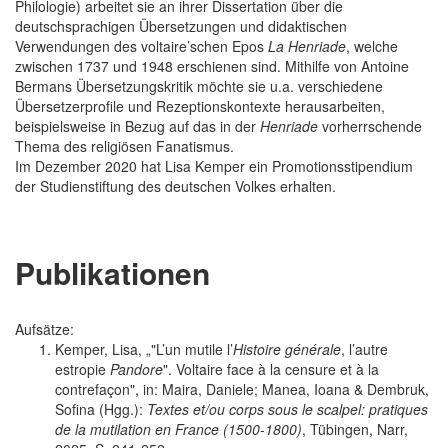
Philologie) arbeitet sie an ihrer Dissertation über die
deutschsprachigen Übersetzungen und didaktischen
Verwendungen des voltaire’schen Epos
La Henriade
, welche
zwischen 1737 und 1948 erschienen sind. Mithilfe von Antoine
Bermans Übersetzungskritik möchte sie u.a. verschiedene
Übersetzerprofile und Rezeptionskontexte herausarbeiten,
beispielsweise in Bezug auf das in der
Henriade
vorherrschende
Thema des religiösen Fanatismus.
Im Dezember 2020 hat Lisa Kemper ein Promotionsstipendium
der Studienstiftung des deutschen Volkes erhalten.
Publikationen
Aufsätze:
Kemper, Lisa, „"L’un mutile l’
Histoire générale
, l’autre
estropie
Pandore
". Voltaire face à la censure et à la
contrefaçon", in: Maira, Daniele; Manea, Ioana & Dembruk,
Sofina (Hgg.):
Textes et/ou corps sous le scalpel: pratiques
de la mutilation en France (1500-1800)
, Tübingen, Narr,