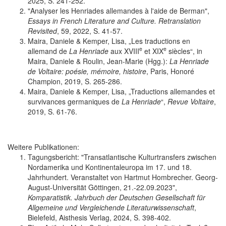
2025, S. 241-252.
"Analyser les Henriades allemandes à l'aide de Berman",
Essays in French Literature and Culture. Retranslation
Revisited
, 59, 2022, S. 41-57.
Maira, Daniele & Kemper, Lisa, „Les traductions en
e
e
allemand de
La Henriade
aux XVIII
et XIX
siècles“, in
Maira, Daniele & Roulin, Jean-Marie (Hgg.):
La Henriade
de Voltaire: poésie, mémoire, histoire
, Paris, Honoré
Champion, 2019, S. 265-286.
Maira, Daniele & Kemper, Lisa, „Traductions allemandes et
survivances germaniques de
La Henriade
“,
Revue Voltaire
,
2019, S. 61-76.
Weitere Publikationen:
Tagungsbericht: "Transatlantische Kulturtransfers zwischen
Nordamerika und Kontinentaleuropa im 17. und 18.
Jahrhundert. Veranstaltet von Hartmut Hombrecher. Georg-
August-Universität Göttingen, 21.-22.09.2023",
Komparatistik. Jahrbuch der Deutschen Gesellschaft für
Allgemeine und Vergleichende Literaturwissenschaft
,
Bielefeld, Aisthesis Verlag, 2024, S. 398-402.