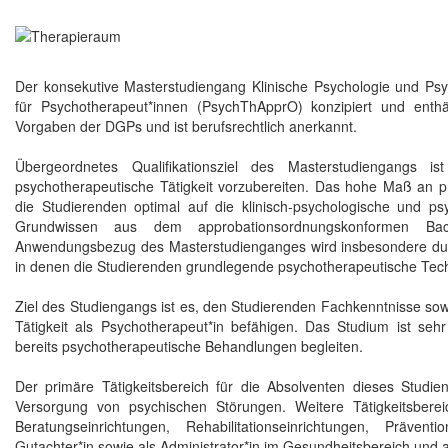
Der konsekutive Masterstudiengang Klinische Psychologie und Ps
für Psychotherapeut*innen (PsychThApprO) konzipiert und enthält
Vorgaben der DGPs und ist berufsrechtlich anerkannt.
Übergeordnetes Qualifikationsziel des Masterstudiengangs is
psychotherapeutische Tätigkeit vorzubereiten. Das hohe Maß an 
die Studierenden optimal auf die klinisch-psychologische und ps
Grundwissen aus dem approbationsordnungskonformen Bach
Anwendungsbezug des Masterstudienganges wird insbesondere durch d
in denen die Studierenden grundlegende psychotherapeutische Tech
Ziel des Studiengangs ist es, den Studierenden Fachkenntnisse sowie
Tätigkeit als Psychotherapeut*in befähigen. Das Studium ist seh
bereits psychotherapeutische Behandlungen begleiten.
Der primäre Tätigkeitsbereich für die Absolventen dieses Studie
Versorgung von psychischen Störungen. Weitere Tätigkeitsberei
Beratungseinrichtungen, Rehabilitationseinrichtungen, Präventi
Gutachter*in sowie als Administrator*in im Gesundheitsbereich und a