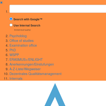
✖
Suchbegriff
Search with Google™
Use Internal Search
(limited result quality)
Psychoblog
Office of studies
Examination office
PhD
WSPP
ERASMUS+/ENLIGHT
Anerkennungen/Einstufungen
A-Z-Liste/Wegweiser
Dezentrales Qualitätsmanagement
Internals