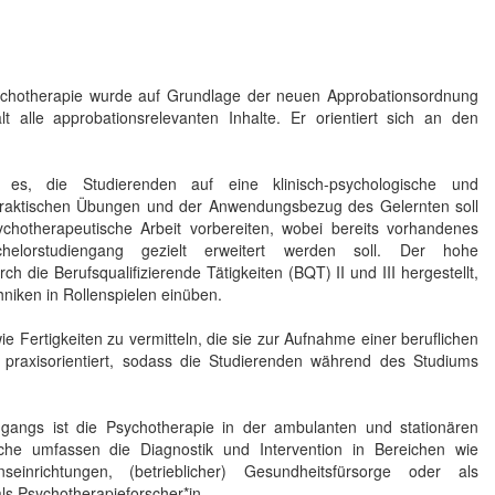
ychotherapie wurde auf Grundlage der neuen Approbationsordnung
 alle approbationsrelevanten Inhalte. Er orientiert sich an den
t es, die Studierenden auf eine klinisch-psychologische und
praktischen Übungen und der Anwendungsbezug des Gelernten soll
ychotherapeutische Arbeit vorbereiten, wobei bereits vorhandenes
elorstudiengang gezielt erweitert werden soll. Der hohe
ie Berufsqualifizierende Tätigkeiten (BQT) II und III hergestellt,
niken in Rollenspielen einüben.
 Fertigkeiten zu vermitteln, die sie zur Aufnahme einer beruflichen
r praxisorientiert, sodass die Studierenden während des Studiums
ngangs ist die Psychotherapie in der ambulanten und stationären
che umfassen die Diagnostik und Intervention in Bereichen wie
onseinrichtungen, (betrieblicher) Gesundheitsfürsorge oder als
ls Psychotherapieforscher*in.