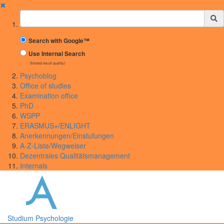
✖
Suchbegriff
Search with Google™
Use Internal Search
(limited result quality)
Psychoblog
Office of studies
Examination office
PhD
WSPP
ERASMUS+/ENLIGHT
Anerkennungen/Einstufungen
A-Z-Liste/Wegweiser
Dezentrales Qualitätsmanagement
Internals
Studium Psychologie