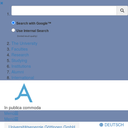
✖
Suchbegriff
Search with Google™
Use Internal Search
(limited result quality)
The University
Faculties
Research
Studying
Institutions
Alumni
International
In publica commoda
Menü
Menü
DEUTSCH
Universitätsenergie Göttingen GmbH