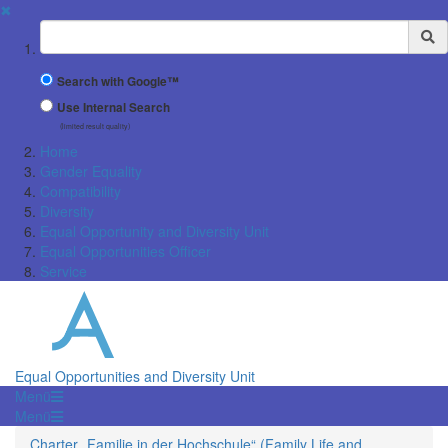
✖
Suchbegriff
Search with Google™
Use Internal Search
(limited result quality)
Home
Gender Equality
Compatibility
Diversity
Equal Opportunity and Diversity Unit
Equal Opportunities Officer
Service
Equal Opportunities and Diversity Unit
Menü
Menü
Charter „Familie in der Hochschule“ (Family Life and